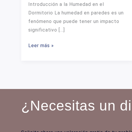
Introducción a la Humedad en el
Dormitorio La humedad en paredes es un
fenómeno que puede tener un impacto
significativo […]
La
Leer más »
Humedad
en
las
Paredes
de
un
¿Necesitas un d
Dormitorio:
Impacto
en
la