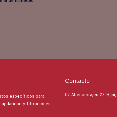
blema de humedad.
Contacto
C/ Abencerrajes 23 Híjar
tos específicos para
apilaridad y filtraciones