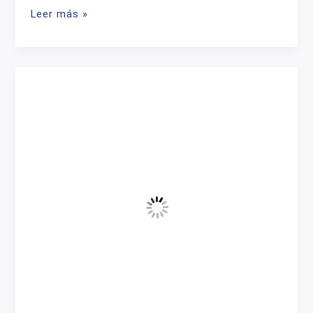
capilaridad
Leer más »