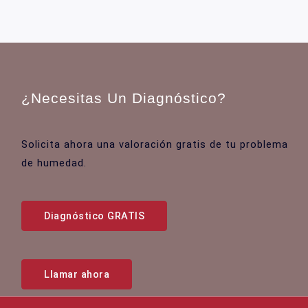
en
Granada,
¿Qué
la
causa?
¿Necesitas Un Diagnóstico?
Solicita ahora una valoración gratis de tu problema
de humedad.
Diagnóstico GRATIS
Llamar ahora