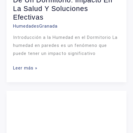
La Salud Y Soluciones
Efectivas
HumedadesGranada
Introducción a la Humedad en el Dormitorio La
humedad en paredes es un fenómeno que
puede tener un impacto significativo
La
Leer más »
Humedad
en
las
Paredes
de
un
Dormitorio:
Impacto