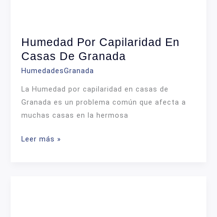
Humedad Por Capilaridad En
Casas De Granada
HumedadesGranada
La Humedad por capilaridad en casas de
Granada es un problema común que afecta a
muchas casas en la hermosa
Humedad
Leer más »
por
capilaridad
en
casas
de