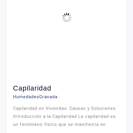
en
la
Salud
y
Soluciones
Efectivas
Capilaridad
HumedadesGranada
Capilaridad en Viviendas: Causas y Soluciones
Introducción a la Capilaridad La capilaridad es
un fenómeno físico que se manifiesta en