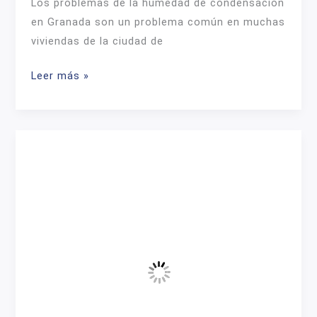
Los problemas de la humedad de condensación
en Granada son un problema común en muchas
viviendas de la ciudad de
Problemas
Leer más »
de
la
humedad
de
condensación
en
Granada